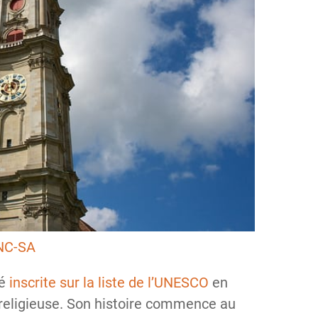
NC-SA
té
inscrite sur la liste de l’UNESCO
en
e religieuse. Son histoire commence au