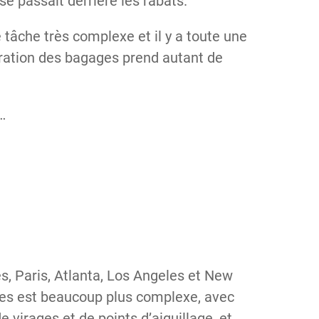
e passait derrière les rabats.
 tâche très complexe et il y a toute une
ération des bagages prend autant de
…
, Paris, Atlanta, Los Angeles et New
ges est beaucoup plus complexe, avec
 virages et de points d’aiguillage, et