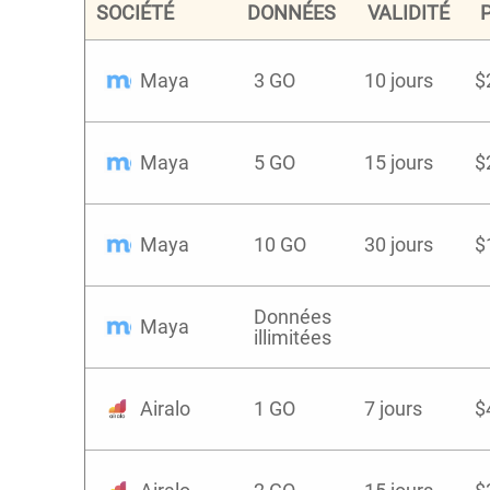
SOCIÉTÉ
DONNÉES
VALIDITÉ
Maya
3 GO
10 jours
$
Maya
5 GO
15 jours
$
Maya
10 GO
30 jours
$
Données
Maya
illimitées
Airalo
1 GO
7 jours
$