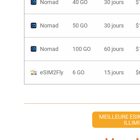
Nomad
40 GO
30 jours
$
Nomad
50 GO
30 jours
$
Nomad
100 GO
60 jours
$
eSIM2Fly
6 GO
15 jours
$
MEILLEURE ESI
ILLIM