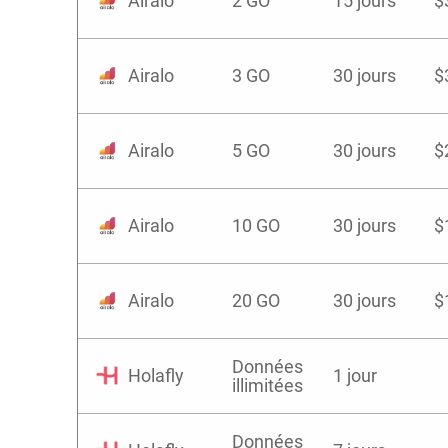
Airalo
2 GO
15 jours
$
Airalo
3 GO
30 jours
$
Airalo
5 GO
30 jours
$
Airalo
10 GO
30 jours
$
Airalo
20 GO
30 jours
$
Données
Holafly
1 jour
illimitées
Données