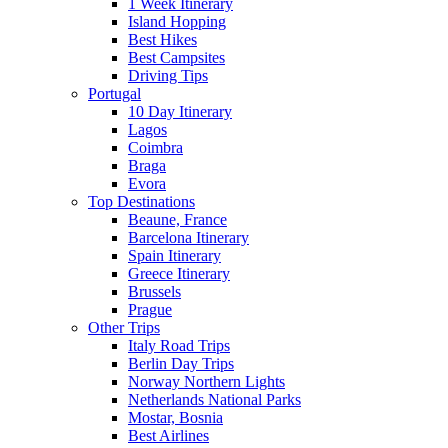
1 Week Itinerary
Island Hopping
Best Hikes
Best Campsites
Driving Tips
Portugal
10 Day Itinerary
Lagos
Coimbra
Braga
Evora
Top Destinations
Beaune, France
Barcelona Itinerary
Spain Itinerary
Greece Itinerary
Brussels
Prague
Other Trips
Italy Road Trips
Berlin Day Trips
Norway Northern Lights
Netherlands National Parks
Mostar, Bosnia
Best Airlines