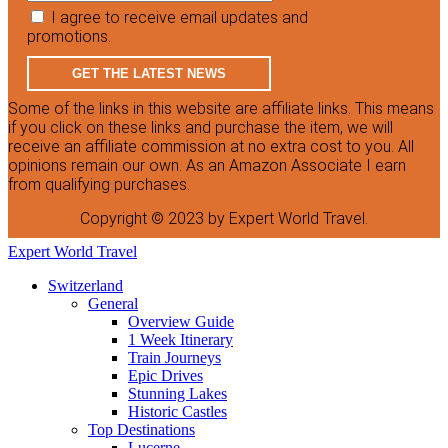
I agree to receive email updates and
promotions.
GET THE LATEST NEWS
Some of the links in this website are affiliate links. This means
if you click on these links and purchase the item, we will
receive an affiliate commission at no extra cost to you. All
opinions remain our own. As an Amazon Associate I earn
from qualifying purchases.
Copyright © 2023 by Expert World Travel.
Expert World Travel
Switzerland
General
Overview Guide
1 Week Itinerary
Train Journeys
Epic Drives
Stunning Lakes
Historic Castles
Top Destinations
Lucerne