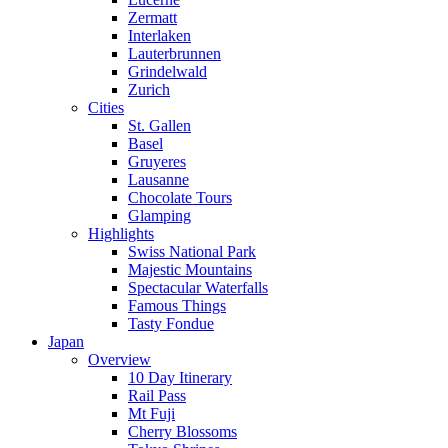
Zermatt
Interlaken
Lauterbrunnen
Grindelwald
Zurich
Cities
St. Gallen
Basel
Gruyeres
Lausanne
Chocolate Tours
Glamping
Highlights
Swiss National Park
Majestic Mountains
Spectacular Waterfalls
Famous Things
Tasty Fondue
Japan
Overview
10 Day Itinerary
Rail Pass
Mt Fuji
Cherry Blossoms