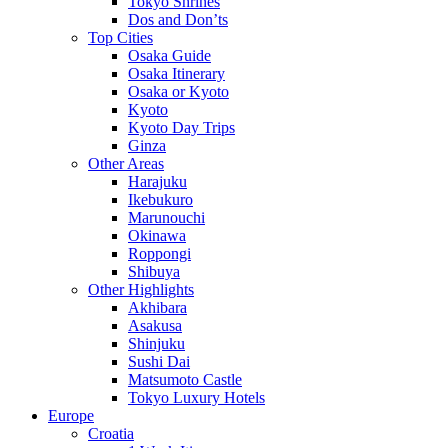
Tokyo Shrines
Dos and Don’ts
Top Cities
Osaka Guide
Osaka Itinerary
Osaka or Kyoto
Kyoto
Kyoto Day Trips
Ginza
Other Areas
Harajuku
Ikebukuro
Marunouchi
Okinawa
Roppongi
Shibuya
Other Highlights
Akhibara
Asakusa
Shinjuku
Sushi Dai
Matsumoto Castle
Tokyo Luxury Hotels
Europe
Croatia