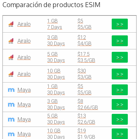
Comparación de productos ESIM
1 GB
$5
Airalo
> >
7 Days
$5/GB
3 GB
$12
Airalo
> >
30 Days
$4/GB
5 GB
$17.5
Airalo
> >
30 Days
$3.5/GB
10 GB
$30
Airalo
> >
30 Days
$3/GB
1 GB
$5
Maya
> >
30 Days
$5/GB
3 GB
$8
Maya
> >
30 Days
$2.66/GB
5 GB
$13
Maya
> >
30 Days
$2.6/GB
10 GB
$19
Maya
> >
30 Days
$1.9/GB