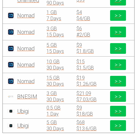
Unlimited
> >
90 Days
1 GB
$4
Nomad
> >
7 Days
$4/GB
3 GB
$6
Nomad
> >
15 Days
#2/GB
5 GB
$9
Nomad
> >
15 Days
$1.8/GB
10 GB
$15
Nomad
> >
30 Days
$1.5/GB
15 GB
$19
Nomad
> >
30 Days
$1.26/GB
3 GB
$21.09
BNESIM
> >
30 Days
$7.03/GB
0.5 GB
$9
Ubigi
> >
1 Day
$18/GB
5 GB
$68
Ubigi
> >
30 Days
$13.6/GB