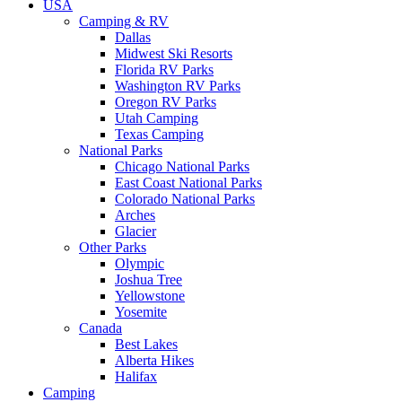
USA
Camping & RV
Dallas
Midwest Ski Resorts
Florida RV Parks
Washington RV Parks
Oregon RV Parks
Utah Camping
Texas Camping
National Parks
Chicago National Parks
East Coast National Parks
Colorado National Parks
Arches
Glacier
Other Parks
Olympic
Joshua Tree
Yellowstone
Yosemite
Canada
Best Lakes
Alberta Hikes
Halifax
Camping