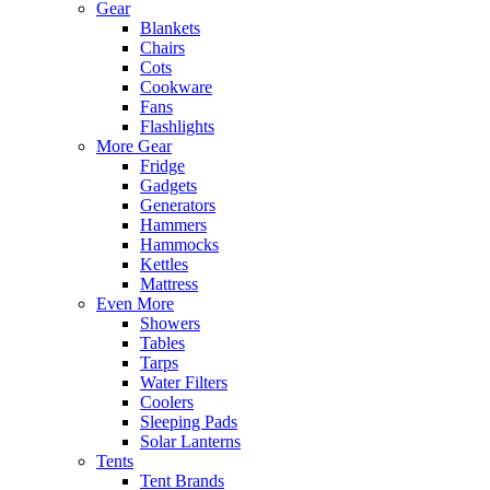
Gear
Blankets
Chairs
Cots
Cookware
Fans
Flashlights
More Gear
Fridge
Gadgets
Generators
Hammers
Hammocks
Kettles
Mattress
Even More
Showers
Tables
Tarps
Water Filters
Coolers
Sleeping Pads
Solar Lanterns
Tents
Tent Brands