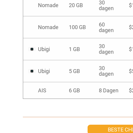
30
Nomade
20 GB
$
dagen
60
Nomade
100 GB
$
dagen
30
Ubigi
1 GB
$
dagen
30
Ubigi
5 GB
$
dagen
AIS
6 GB
8 Dagen
$
BESTE CH