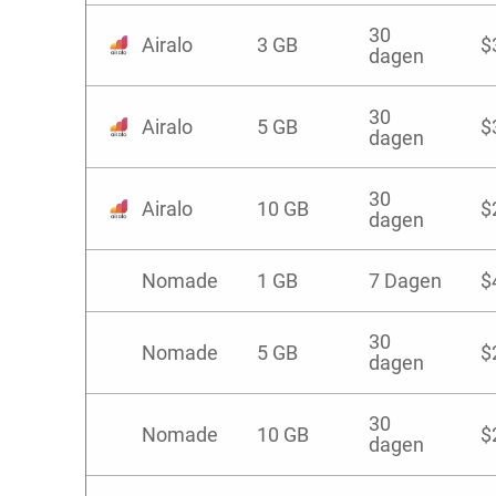
30
Airalo
3 GB
$
dagen
30
Airalo
5 GB
$
dagen
30
Airalo
10 GB
$
dagen
Nomade
1 GB
7 Dagen
$
30
Nomade
5 GB
$
dagen
30
Nomade
10 GB
$
dagen