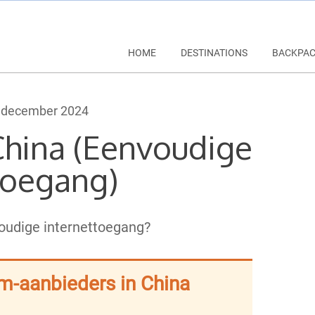
HOME
DESTINATIONS
BACKPA
 december 2024
China (Eenvoudige
toegang)
oudige internettoegang?
im-aanbieders in China